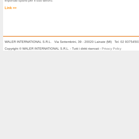
importati spunti per il suo lavoro.
Link >>
WALER INTERNATIONAL S.R.L. Via Settembrini, 39 - 20020 Lainate (MI) Tel. 02 937545
Copyright © WALER INTERNATIONAL S.R.L. - Tutti i diritti riservati -
Privacy Policy