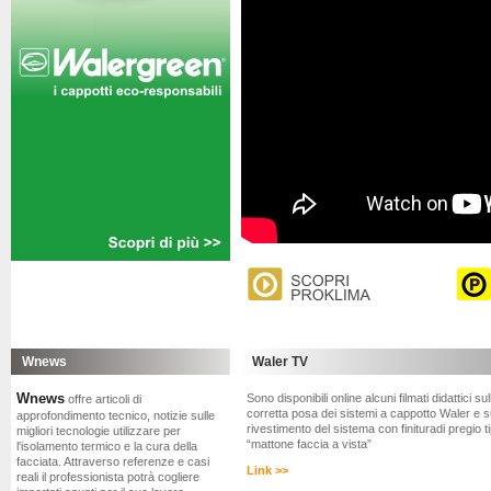
Wnews
Waler TV
Wnews
Sono disponibili online alcuni filmati didattici sul
offre articoli di
corretta posa dei sistemi a cappotto Waler e s
approfondimento tecnico, notizie sulle
rivestimento del sistema con finituradi pregio t
migliori tecnologie utilizzare per
“mattone faccia a vista”
l'isolamento termico e la cura della
facciata. Attraverso referenze e casi
Link >>
reali il professionista potrà cogliere