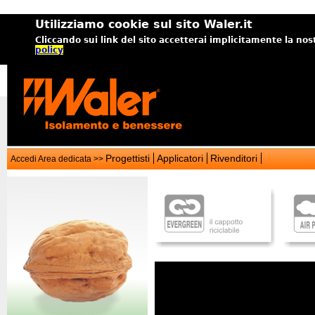
Utilizziamo cookie sul sito Waler.it
Cliccando sui link del sito accetterai implicitamente la nos
policy
Progettisti
Applicatori
Rivenditori
Accedi Area dedicata >>