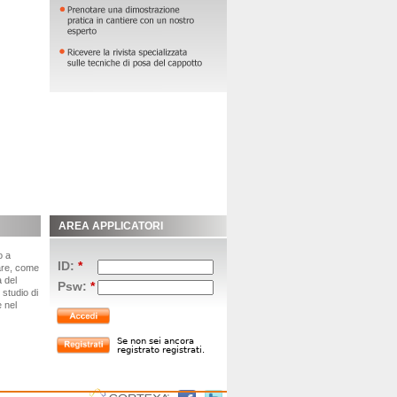
AREA APPLICATORI
o a
ID:
*
fare, come
 del
Psw:
*
 studio di
e nel
Se non sei ancora
registrato registrati.