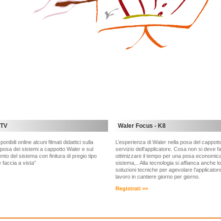
 TV
Waler Focus - K8
onibili online alcuni filmati didattici sulla
L’esperienza di Waler nella posa del cappott
 posa dei sistemi a cappotto Waler e sul
servizio dell’applicatore. Cosa non si deve 
ento del sistema con finitura di pregio tipo
ottimizzare il tempo per una posa economica
 faccia a vista”
sistema,.. Alla tecnologia si affianca anche lo
soluzioni tecniche per agevolare l’applicator
lavoro in cantiere giorno per giorno.
Registrati >>