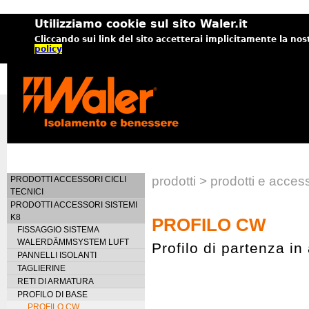
Utilizziamo cookie sul sito Waler.it
Cliccando sui link del sito accetterai implicitamente la nos
policy
prodotti > prodotti e acc
PRODOTTI ACCESSORI CICLI
TECNICI
PRODOTTI ACCESSORI SISTEMI
K8
PROFILO CW
FISSAGGIO SISTEMA
WALERDÄMMSYSTEM LUFT
Profilo di partenza in
PANNELLI ISOLANTI
TAGLIERINE
RETI DI ARMATURA
PROFILO DI BASE
PROFILO CW