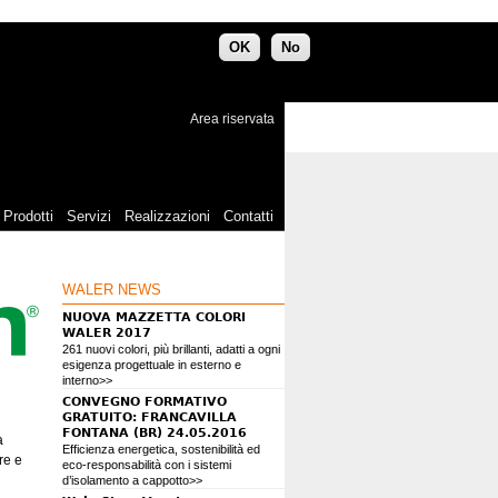
OK
No
Area riservata
Prodotti
Servizi
Realizzazioni
Contatti
WALER NEWS
NUOVA MAZZETTA COLORI
WALER 2017
261 nuovi colori, più brillanti, adatti a ogni
esigenza progettuale in esterno e
interno>>
CONVEGNO FORMATIVO
GRATUITO: FRANCAVILLA
FONTANA (BR) 24.05.2016
a
Efficienza energetica, sostenibilità ed
re e
eco-responsabilità con i sistemi
d’isolamento a cappotto>>