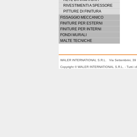
RIVESTIMENTI A SPESSORE
PITTURE DI FINITURA
FISSAGGIO MECCANICO
FINITURE PER ESTERNI
FINITURE PER INTERNI
FONDI MURALI
MALTE TECNICHE
WALER INTERNATIONAL S.R.L. Via Settembrini, 39 
Copyright © WALER INTERNATIONAL S.R.L. - Tutti i dirit