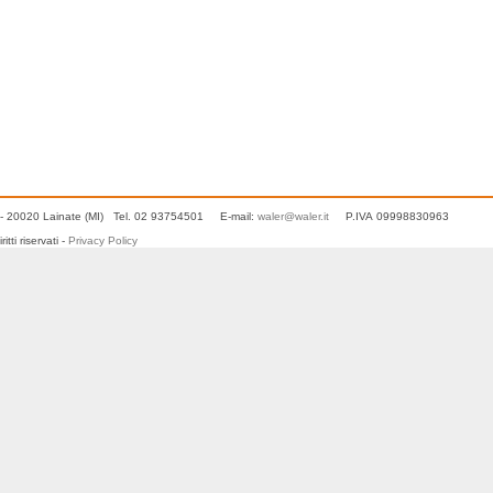
- 20020 Lainate (MI) Tel. 02 93754501 E-mail:
waler@waler.it
P.IVA 09998830963
ti riservati -
Privacy Policy