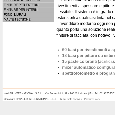
FINITURE PER ESTERNI
rivestimenti a spessore e pitture
FINITURE PER INTERNI
flessibile. Il sistema è in grado d
FONDI MURALI
estensibili a qualsiasi tinta nel 
MALTE TECNICHE
Il rivenditore moderno oggi non 
quanto porta una soluzione reale
finiture di facciata, con notevoli
60 basi per rivestimenti a 
18 basi per pitture da ester
15 paste coloranti (acrilici,s
mixer automatico configuraz
spettrofotometro e program
WALER INTERNATIONAL S.R.L. Via Settembrini, 39 - 20020 Lainate (MI) Tel. 02 937545
Copyright © WALER INTERNATIONAL S.R.L. - Tutti i diritti riservati -
Privacy Policy