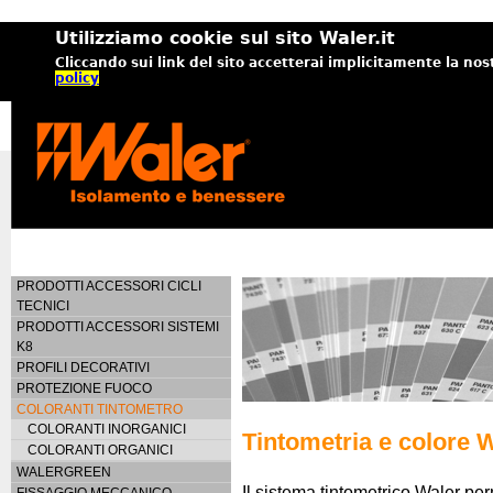
Utilizziamo cookie sul sito Waler.it
Cliccando sui link del sito accetterai implicitamente la nos
policy
PRODOTTI ACCESSORI CICLI
TECNICI
PRODOTTI ACCESSORI SISTEMI
K8
PROFILI DECORATIVI
PROTEZIONE FUOCO
COLORANTI TINTOMETRO
COLORANTI INORGANICI
Tintometria e colore 
COLORANTI ORGANICI
WALERGREEN
Il sistema tintometrico Waler pe
FISSAGGIO MECCANICO