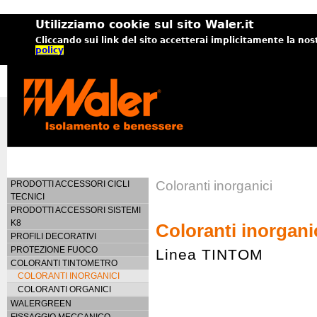
Utilizziamo cookie sul sito Waler.it
Cliccando sui link del sito accetterai implicitamente la nos
policy
Coloranti inorganici
PRODOTTI ACCESSORI CICLI
TECNICI
PRODOTTI ACCESSORI SISTEMI
K8
Coloranti inorgani
PROFILI DECORATIVI
PROTEZIONE FUOCO
Linea TINTOM
COLORANTI TINTOMETRO
COLORANTI INORGANICI
COLORANTI ORGANICI
WALERGREEN
FISSAGGIO MECCANICO