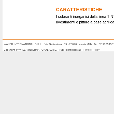
CARATTERISTICHE
I coloranti inorganici della linea T
rivestimenti e pitture a base acrilica
WALER INTERNATIONAL S.R.L. Via Settembrini, 39 - 20020 Lainate (MI) Tel. 02 937545
Copyright © WALER INTERNATIONAL S.R.L. - Tutti i diritti riservati -
Privacy Policy