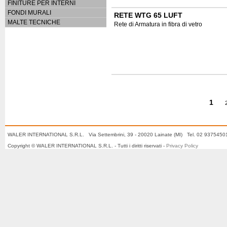
FINITURE PER INTERNI
FONDI MURALI
RETE WTG 65 LUFT
MALTE TECNICHE
Rete di Armatura in fibra di vetro
1
WALER INTERNATIONAL S.R.L. Via Settembrini, 39 - 20020 Lainate (MI) Tel. 02 937545
Copyright © WALER INTERNATIONAL S.R.L. - Tutti i diritti riservati -
Privacy Policy