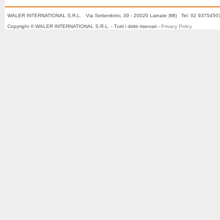
WALER INTERNATIONAL S.R.L. Via Settembrini, 39 - 20020 Lainate (MI) Tel. 02 937545
Copyright © WALER INTERNATIONAL S.R.L. - Tutti i diritti riservati -
Privacy Policy