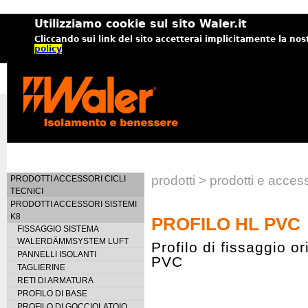
Utilizziamo cookie sul sito Waler.it
Cliccando sui link del sito accetterai implicitamente la nos
policy
prodotti > prodotti e acc
PRODOTTI ACCESSORI CICLI
TECNICI
PRODOTTI ACCESSORI SISTEMI
K8
PROFILO HL PVC
FISSAGGIO SISTEMA
WALERDÄMMSYSTEM LUFT
Profilo di fissaggio or
PANNELLI ISOLANTI
PVC
TAGLIERINE
RETI DI ARMATURA
PROFILO DI BASE
PROFILO DI GOCCIOLATOIO