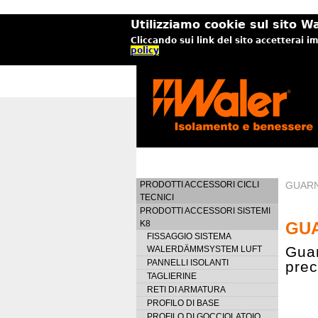
Utilizziamo cookie sul sito Wa
Cliccando sui link del sito accetterai i
policy
PRODOTTI ACCESSORI CICLI
GUARN
TECNICI
PRODOTTI ACCESSORI SISTEMI
K8
GU
FISSAGGIO SISTEMA
Gua
WALERDÄMMSYSTEM LUFT
PANNELLI ISOLANTI
pre
TAGLIERINE
RETI DI ARMATURA
PROFILO DI BASE
PROFILO DI GOCCIOLATOIO