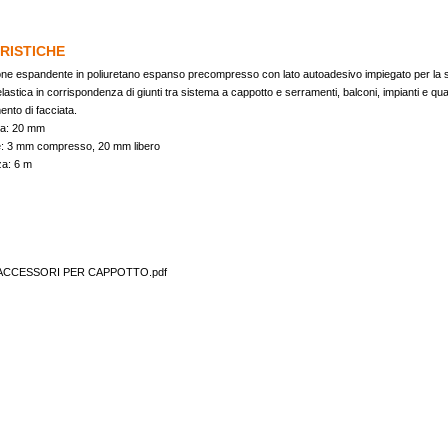
RISTICHE
ne espandente in poliuretano espanso precompresso con lato autoadesivo impiegato per la si
elastica in corrispondenza di giunti tra sistema a cappotto e serramenti, balconi, impianti e qua
ento di facciata.
a: 20 mm
: 3 mm compresso, 20 mm libero
a: 6 m
ACCESSORI PER CAPPOTTO.pdf