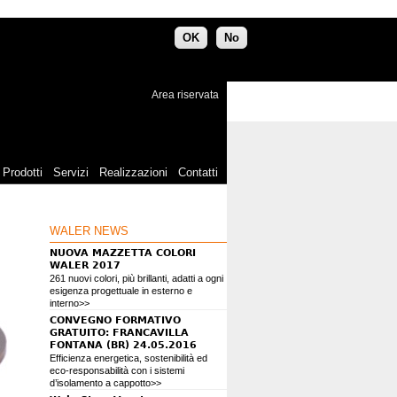
OK
No
Area riservata
Prodotti
Servizi
Realizzazioni
Contatti
WALER NEWS
NUOVA MAZZETTA COLORI
WALER 2017
261 nuovi colori, più brillanti, adatti a ogni
esigenza progettuale in esterno e
interno>>
CONVEGNO FORMATIVO
GRATUITO: FRANCAVILLA
FONTANA (BR) 24.05.2016
Efficienza energetica, sostenibilità ed
eco-responsabilità con i sistemi
d’isolamento a cappotto>>