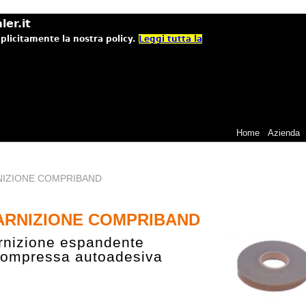
ler.it
mplicitamente la nostra policy.
Leggi tutta la
Home
Azienda
IZIONE COMPRIBAND
ARNIZIONE COMPRIBAND
rnizione espandente
compressa autoadesiva