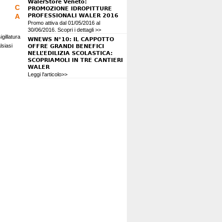
WalerStore Veneto:
C
PROMOZIONE IDROPITTURE
A
PROFESSIONALI WALER 2016
Promo attiva dal 01/05/2016 al
30/06/2016. Scopri i dettagli >>
gillatura
WNEWS N°10: IL CAPPOTTO
lsiasi
OFFRE GRANDI BENEFICI
NELL’EDILIZIA SCOLASTICA:
SCOPRIAMOLI IN TRE CANTIERI
WALER
Leggi l'articolo>>