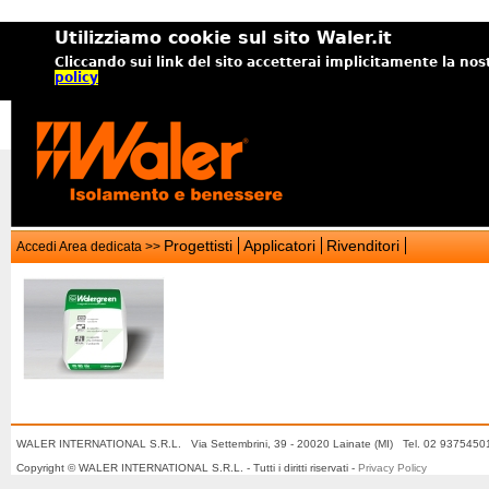
Utilizziamo cookie sul sito Waler.it
Cliccando sui link del sito accetterai implicitamente la nos
policy
Progettisti
Applicatori
Rivenditori
Accedi Area dedicata >>
WALER INTERNATIONAL S.R.L. Via Settembrini, 39 - 20020 Lainate (MI) Tel. 02 937545
Copyright © WALER INTERNATIONAL S.R.L. - Tutti i diritti riservati -
Privacy Policy