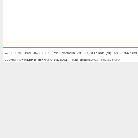
WALER INTERNATIONAL S.R.L. Via Settembrini, 39 - 20020 Lainate (MI) Tel. 02 937545
Copyright © WALER INTERNATIONAL S.R.L. - Tutti i diritti riservati -
Privacy Policy