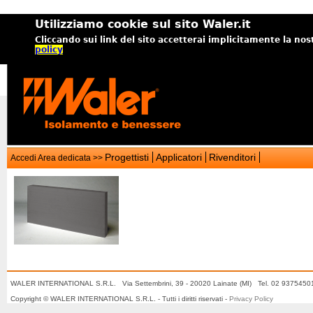
Utilizziamo cookie sul sito Waler.it
Cliccando sui link del sito accetterai implicitamente la nos
policy
Progettisti
Applicatori
Rivenditori
Accedi Area dedicata >>
WALER INTERNATIONAL S.R.L. Via Settembrini, 39 - 20020 Lainate (MI) Tel. 02 937545
Copyright © WALER INTERNATIONAL S.R.L. - Tutti i diritti riservati -
Privacy Policy